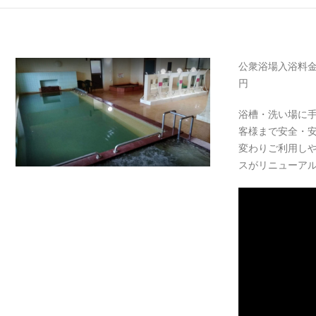
公衆浴場入浴料金 大
円
浴槽・洗い場に
客様まで安全・
変わりご利用し
スがリニューア