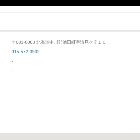
〒083-0003 北海道中川郡池田町字清見ケ丘１０
015-572-3932
-
-