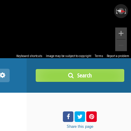
Keyboard shortcuts
Image may be subject to copyright
Terms
Report a problem
Search
Share
this page