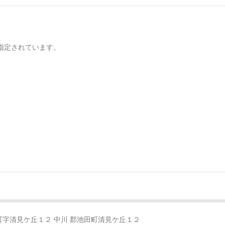
指定されています。
池田町字清見ケ丘１２ 中川 郡池田町清見ケ丘１２