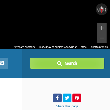
Keyboard shortcuts
Image may be subject to copyright
Terms
Report a problem
Search
Share
this page