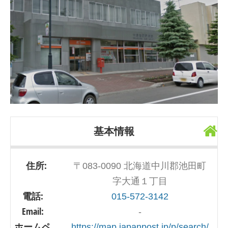
基本情報
住所:
〒083-0090 北海道中川郡池田町
字大通１丁目
電話:
015-572-3142
Email:
-
ホームペ
https://map.japanpost.jp/p/search/